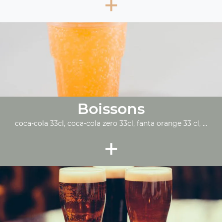
+
Boissons
coca-cola 33cl, coca-cola zero 33cl, fanta orange 33 cl, ...
+