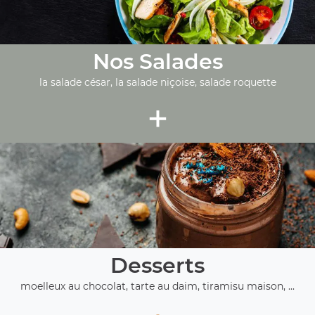
Nos Salades
la salade césar, la salade niçoise, salade roquette
+
Desserts
moelleux au chocolat, tarte au daim, tiramisu maison, ...