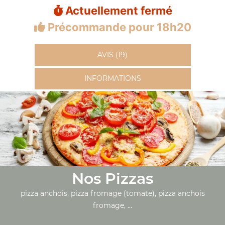
Actuellement fermé
Précommande pour 18h20
AVIS (19)
INFORMATIONS
Nos Pizzas
pizza anchois, pizza fromage (tomate), pizza anchois
fromage, ...