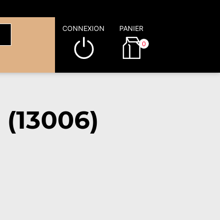
CONNEXION
PANIER
0
 (13006)