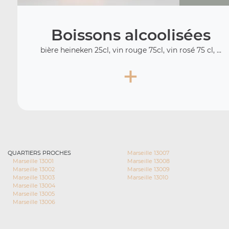
Boissons alcoolisées
bière heineken 25cl, vin rouge 75cl, vin rosé 75 cl, ...
+
QUARTIERS PROCHES
Marseille 13007
Marseille 13001
Marseille 13008
Marseille 13002
Marseille 13009
Marseille 13003
Marseille 13010
Marseille 13004
Marseille 13005
Marseille 13006