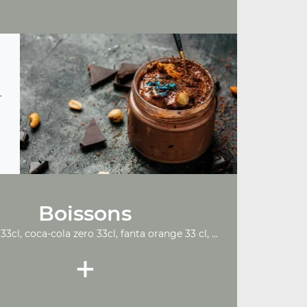
.
Boissons
33cl, coca-cola zero 33cl, fanta orange 33 cl, ...
+