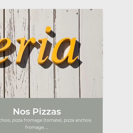
Nos Pizzas
chois, pizza fromage (tomate), pizza anchois
fromage, ...