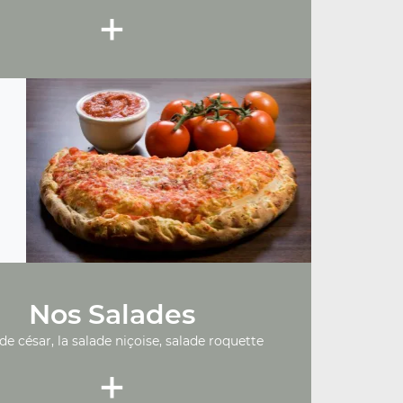
+
Nos Salades
ade césar, la salade niçoise, salade roquette
+