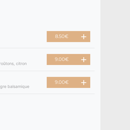
8.50
€
9.00
€
roûtons, citron
9.00
€
igre balsamique