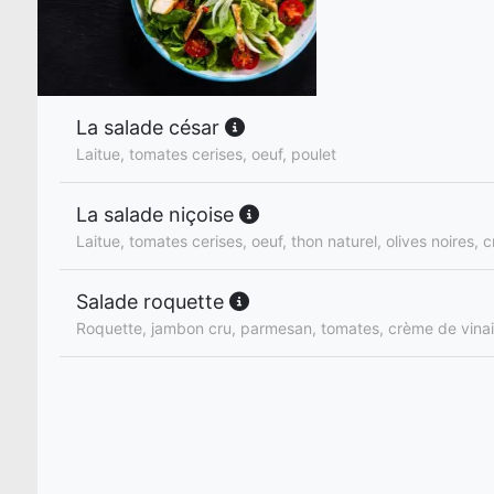
La salade césar
Laitue, tomates cerises, oeuf, poulet
La salade niçoise
Laitue, tomates cerises, oeuf, thon naturel, olives noires, c
Salade roquette
Roquette, jambon cru, parmesan, tomates, crème de vina