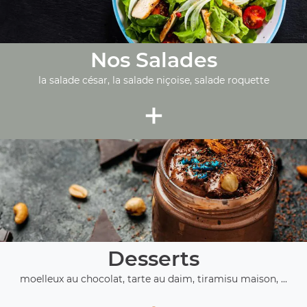
Nos Salades
la salade césar, la salade niçoise, salade roquette
+
Desserts
moelleux au chocolat, tarte au daim, tiramisu maison, ...