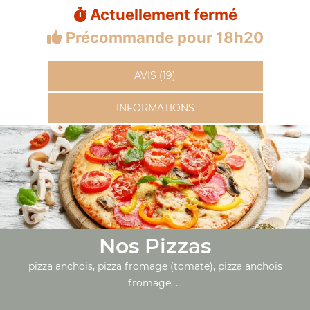
Actuellement fermé
Précommande pour 18h20
AVIS (19)
INFORMATIONS
Nos Pizzas
pizza anchois, pizza fromage (tomate), pizza anchois
fromage, ...