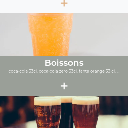
+
Boissons
coca-cola 33cl, coca-cola zero 33cl, fanta orange 33 cl, ...
+