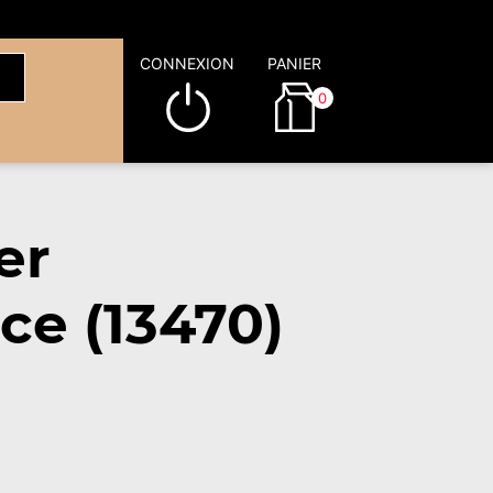
CONNEXION
PANIER
0
er
ce (13470)