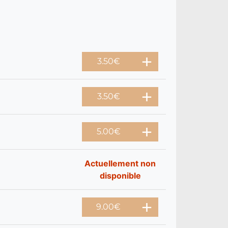
3.50
€
3.50
€
5.00
€
Actuellement non
disponible
9.00
€