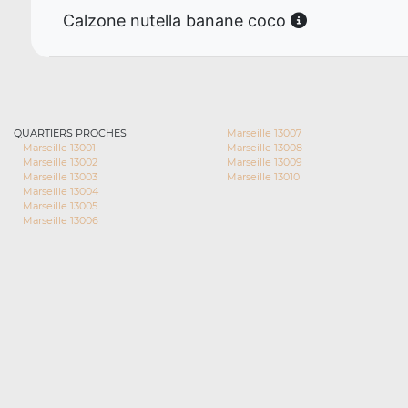
Calzone nutella banane coco
QUARTIERS PROCHES
Marseille 13007
Marseille 13001
Marseille 13008
Marseille 13002
Marseille 13009
Marseille 13003
Marseille 13010
Marseille 13004
Marseille 13005
Marseille 13006