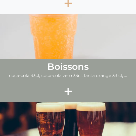
+
Boissons
coca-cola 33cl, coca-cola zero 33cl, fanta orange 33 cl, ...
+