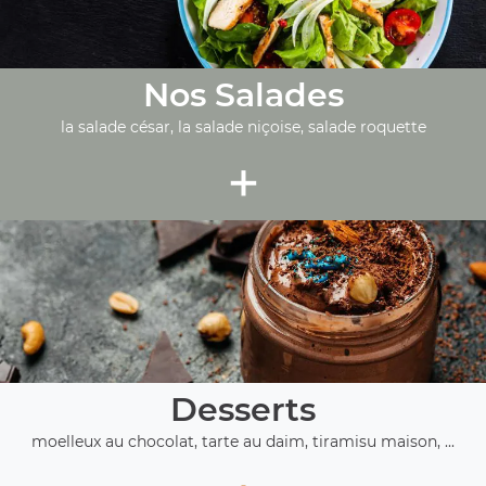
Nos Salades
la salade césar, la salade niçoise, salade roquette
+
Desserts
moelleux au chocolat, tarte au daim, tiramisu maison, ...