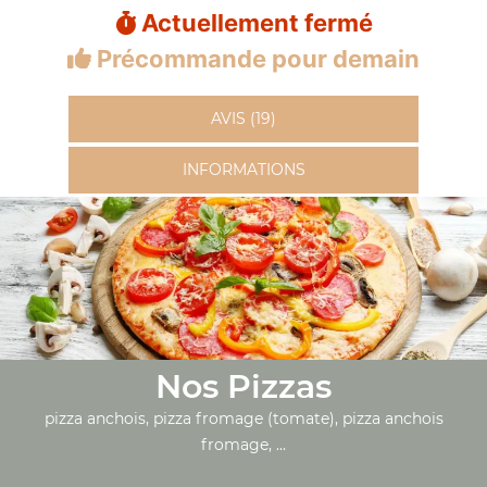
Actuellement fermé
Précommande pour demain
AVIS (19)
INFORMATIONS
Nos Pizzas
pizza anchois, pizza fromage (tomate), pizza anchois
fromage, ...