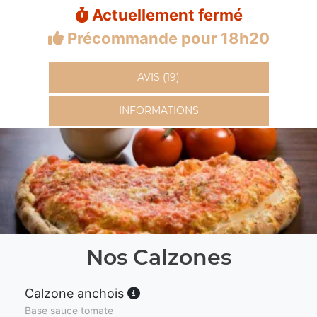
Actuellement fermé
Précommande pour 18h20
AVIS (19)
INFORMATIONS
Nos Calzones
Calzone anchois
Base sauce tomate