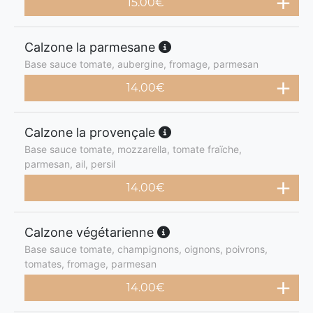
15.00
€
Calzone la parmesane
Base sauce tomate, aubergine, fromage, parmesan
14.00
€
Calzone la provençale
Base sauce tomate, mozzarella, tomate fraïche,
parmesan, ail, persil
14.00
€
Calzone végétarienne
Base sauce tomate, champignons, oignons, poivrons,
tomates, fromage, parmesan
14.00
€