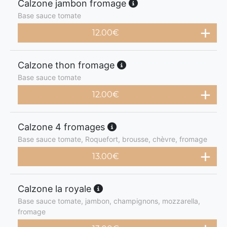
Calzone jambon fromage
Base sauce tomate
12.00
€
Calzone thon fromage
Base sauce tomate
12.00
€
Calzone 4 fromages
Base sauce tomate, Roquefort, brousse, chèvre, fromage
13.00
€
Calzone la royale
Base sauce tomate, jambon, champignons, mozzarella,
fromage