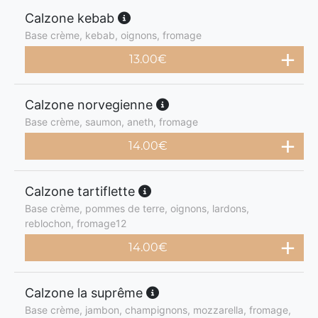
Calzone kebab
Base crème, kebab, oignons, fromage
13.00
€
Calzone norvegienne
Base crème, saumon, aneth, fromage
14.00
€
Calzone tartiflette
Base crème, pommes de terre, oignons, lardons,
reblochon, fromage12
14.00
€
Calzone la suprême
Base crème, jambon, champignons, mozzarella, fromage,