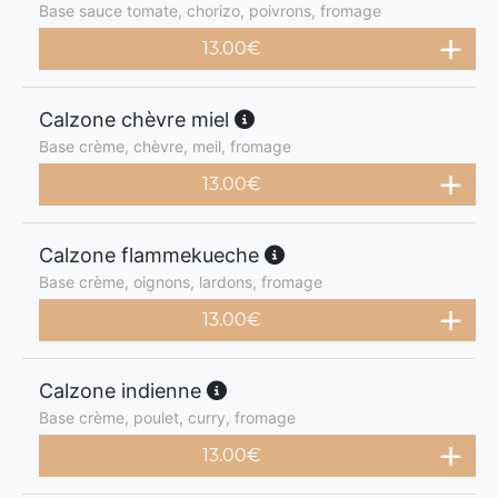
Base sauce tomate, chorizo, poivrons, fromage
13.00
€
Calzone chèvre miel
Base crème, chèvre, meil, fromage
13.00
€
Calzone flammekueche
Base crème, oignons, lardons, fromage
13.00
€
Calzone indienne
Base crème, poulet, curry, fromage
13.00
€