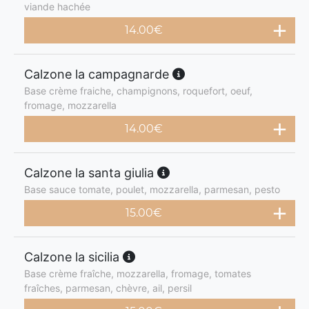
viande hachée
14.00
€
Calzone la campagnarde
Base crème fraiche, champignons, roquefort, oeuf,
fromage, mozzarella
14.00
€
Calzone la santa giulia
Base sauce tomate, poulet, mozzarella, parmesan, pesto
15.00
€
Calzone la sicilia
Base crème fraîche, mozzarella, fromage, tomates
fraîches, parmesan, chèvre, ail, persil