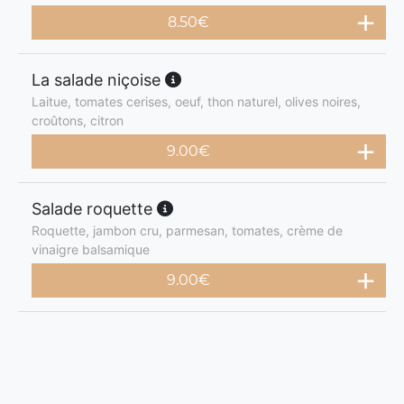
8.50
€
La salade niçoise
Laitue, tomates cerises, oeuf, thon naturel, olives noires,
croûtons, citron
9.00
€
Salade roquette
Roquette, jambon cru, parmesan, tomates, crème de
vinaigre balsamique
9.00
€