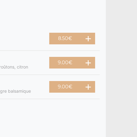
8.50
€
9.00
€
roûtons, citron
9.00
€
igre balsamique