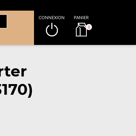
CONNEXION
PANIER
0
rter
3170)