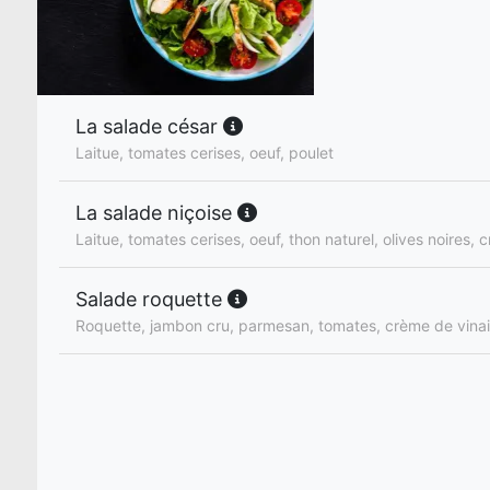
La salade césar
Laitue, tomates cerises, oeuf, poulet
La salade niçoise
Laitue, tomates cerises, oeuf, thon naturel, olives noires, c
Salade roquette
Roquette, jambon cru, parmesan, tomates, crème de vina