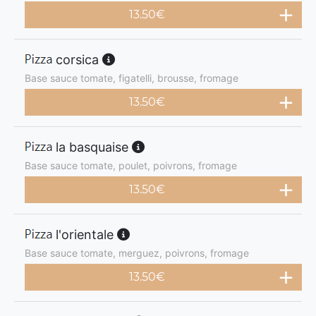
13.50
€
corsica
Base sauce tomate, figatelli, brousse, fromage
13.50
€
la basquaise
Base sauce tomate, poulet, poivrons, fromage
13.50
€
l'orientale
Base sauce tomate, merguez, poivrons, fromage
13.50
€