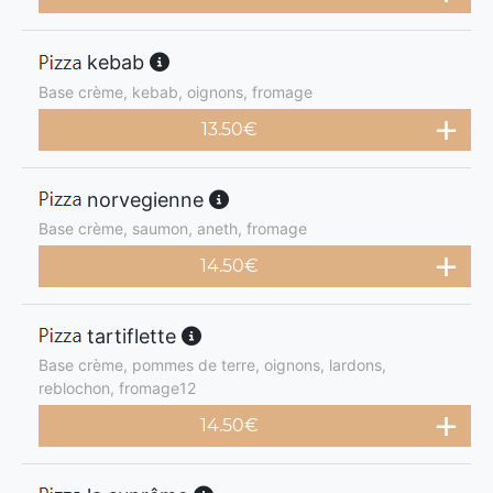
kebab
Base crème, kebab, oignons, fromage
13.50
€
norvegienne
Base crème, saumon, aneth, fromage
14.50
€
tartiflette
Base crème, pommes de terre, oignons, lardons,
reblochon, fromage12
14.50
€