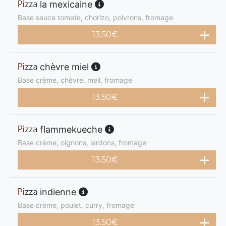
la mexicaine
Base sauce tomate, chorizo, poivrons, fromage
13.50
€
chèvre miel
Base crème, chèvre, meil, fromage
13.50
€
flammekueche
Base crème, oignons, lardons, fromage
13.50
€
indienne
Base crème, poulet, curry, fromage
13.50
€