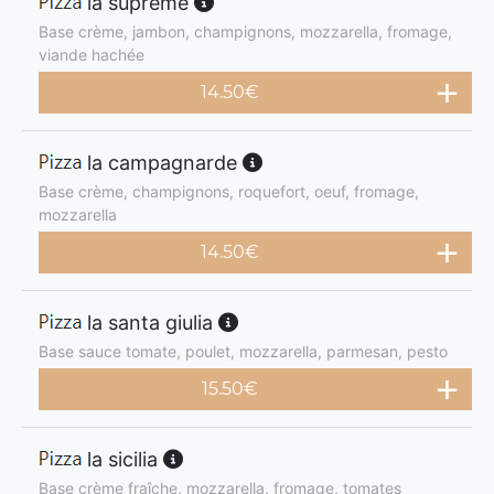
la suprême
Base crème, jambon, champignons, mozzarella, fromage,
viande hachée
14.50
€
la campagnarde
Base crème, champignons, roquefort, oeuf, fromage,
mozzarella
14.50
€
la santa giulia
Base sauce tomate, poulet, mozzarella, parmesan, pesto
15.50
€
la sicilia
Base crème fraîche, mozzarella, fromage, tomates