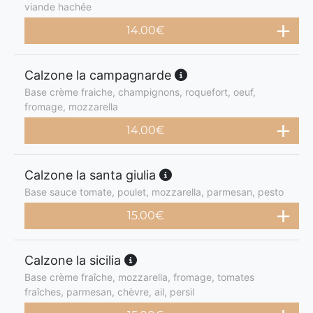
viande hachée
14.00
€
Calzone la campagnarde
Base crème fraiche, champignons, roquefort, oeuf,
fromage, mozzarella
14.00
€
Calzone la santa giulia
Base sauce tomate, poulet, mozzarella, parmesan, pesto
15.00
€
Calzone la sicilia
Base crème fraîche, mozzarella, fromage, tomates
fraîches, parmesan, chèvre, ail, persil