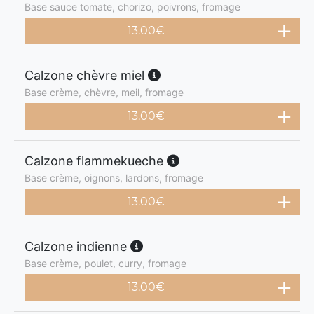
Base sauce tomate, chorizo, poivrons, fromage
13.00
€
Calzone chèvre miel
Base crème, chèvre, meil, fromage
13.00
€
Calzone flammekueche
Base crème, oignons, lardons, fromage
13.00
€
Calzone indienne
Base crème, poulet, curry, fromage
13.00
€