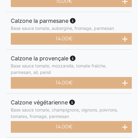
15.00
€
Calzone la parmesane
Base sauce tomate, aubergine, fromage, parmesan
14.00
€
Calzone la provençale
Base sauce tomate, mozzarella, tomate fraïche,
parmesan, ail, persil
14.00
€
Calzone végétarienne
Base sauce tomate, champignons, oignons, poivrons,
tomates, fromage, parmesan
14.00
€