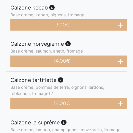
Calzone kebab
Base crème, kebab, oignons, fromage
13.00
€
Calzone norvegienne
Base crème, saumon, aneth, fromage
14.00
€
Calzone tartiflette
Base crème, pommes de terre, oignons, lardons,
reblochon, fromage12
14.00
€
Calzone la suprême
Base crème, jambon, champignons, mozzarella, fromage,