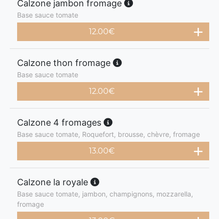
Calzone jambon fromage
Base sauce tomate
12.00
€
Calzone thon fromage
Base sauce tomate
12.00
€
Calzone 4 fromages
Base sauce tomate, Roquefort, brousse, chèvre, fromage
13.00
€
Calzone la royale
Base sauce tomate, jambon, champignons, mozzarella,
fromage