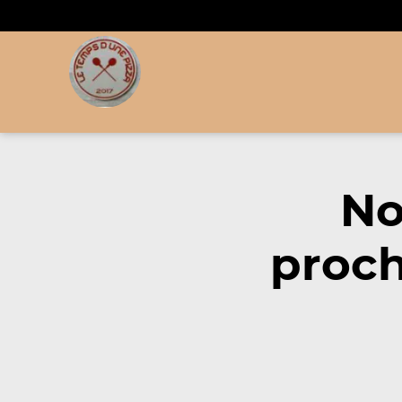
No
proch