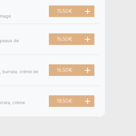
15.50
€
romage
16.50
€
opeaux de
16.50
€
, burrata, crème de
18.50
€
urrata, crème