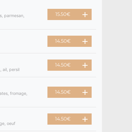
15.50
€
es, parmesan,
14.50
€
14.50
€
ail, persil
14.50
€
ates, fromage,
14.50
€
ge, oeuf