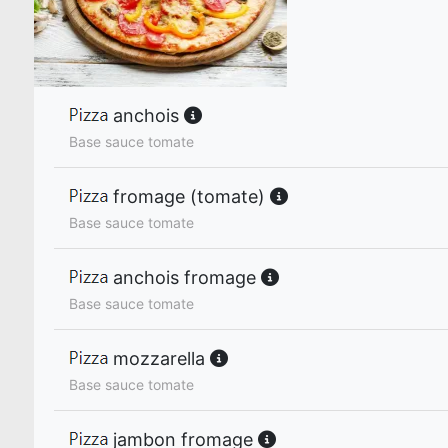
anchois
Base sauce tomate
fromage (tomate)
Base sauce tomate
anchois fromage
Base sauce tomate
mozzarella
Base sauce tomate
jambon fromage