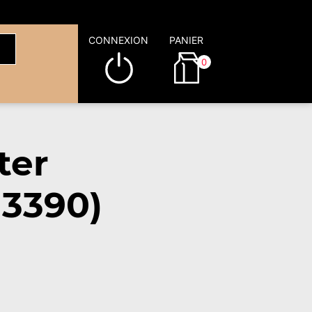
CONNEXION
PANIER
0
ter
13390)