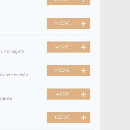
14.50
€
14.50
€
on, fromage12
14.50
€
 viande hachée
14.50
€
arella
15.50
€